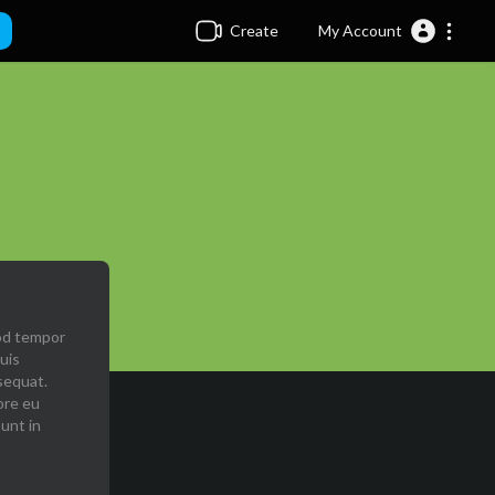
Create
My Account
mod tempor
uis
sequat.
ore eu
sunt in