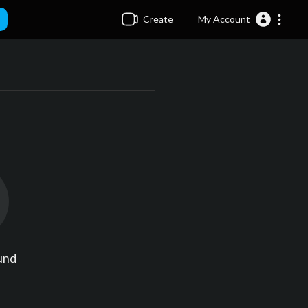
Create
My Account
und